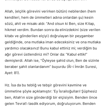
Allah, (elçilik görevini verirken bütün) nebilerden (hem
kendileri, hem de ümmetleri adına onlardan şu) kesin
sözü, ahit ve misakı aldı: “And olsun ki Ben, size Kitap,
hikmet verdim. Bundan sonra da elinizdekini (size verilen
kitabı ve gönderilen elçiyi) doğrulayan bir peygamber
geldiğinde, ona mutlaka iman edeceksiniz ve ona mutlaka
yardımcı olacaksınız! Bunu kabul ettiniz mi; verdiğim bu
ağır görevi üstlendiniz mi? Onlar da: “Kabul ettik!”
demişlerdi. Allah ise, “Öyleyse şahid olun, Ben de sizinle
beraber şahit olanlardanım” buyurdu (Âl-i İmrân Suresi,
Ayet: 81).
Hz. İsa da bu tebliğ ve tebşir görevini kavmine ve
ümmetine şöyle açıklamıştır: ‘Ey İsrailoğulları! Şüphesiz
ben, Allah’ın size gönderdiği bir elçisiyim. Benden önce
gelen Tevrat’ı tasdik ediyorum, doğruluyorum. Benden