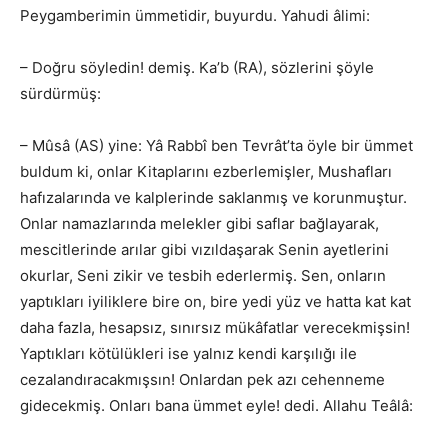
Peygamberimin ümmetidir, buyurdu. Yahudi âlimi:
– Doğru söyledin! demiş. Ka’b (RA), sözlerini şöyle
sürdürmüş:
– Mûsâ (AS) yine: Yâ Rabbî ben Tevrât’ta öyle bir ümmet
buldum ki, onlar Kitaplarını ezberlemişler, Mushafları
hafızalarında ve kalplerinde saklanmış ve korunmuştur.
Onlar namazlarında melekler gibi saflar bağlayarak,
mescitlerinde arılar gibi vızıldaşarak Senin ayetlerini
okurlar, Seni zikir ve tesbih ederlermiş. Sen, onların
yaptıkları iyiliklere bire on, bire yedi yüz ve hatta kat kat
daha fazla, hesapsız, sınırsız mükâfatlar verecekmişsin!
Yaptıkları kötülükleri ise yalnız kendi karşılığı ile
cezalandıracakmışsın! Onlardan pek azı cehenneme
gidecekmiş. Onları bana ümmet eyle! dedi. Allahu Teâlâ: