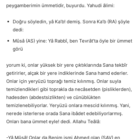
peygamberimin ümmetidir, buyurdu. Yahudi âlimi:
Doğru söyledin, yâ Ka’b! demiş. Sonra Ka’b (RA) şöyle
dedi:
Mûsâ (AS) yine: Yâ Rabbî, ben Tevrât’ta öyle bir ümmet
görü
yorum ki, onlar yüksek bir yere çıktıklarında Sana tekbîr
getirirler, alçak bir yere indiklerinde Sana hamd ederler.
Onlar için yeryüzü toprağı temiz kılınmış. Onlar suyla
temizlendikleri gibi toprakla da necâsetden (pisliklerden),
hadesden (abdestsizlikten) ve cünüblükten
temizlenebiliyorlar. Yeryüzü onlara mescid kılınmış. Yani,
nerede isterlerse orada Sana ibâdet edebiliyorlarmış.
Onları bana ümmet eyle! dedi. Allahu Teâlâ:
-Yâ Mûsâ! Onlar da Benim ismi Ahmed olan (SAV) en