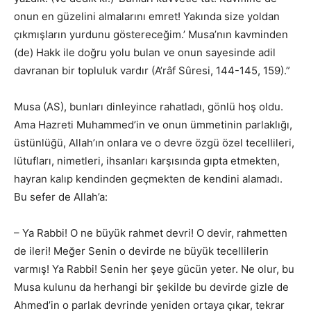
onun en güzelini almalarını emret! Yakında size yoldan
çıkmışların yurdunu göstereceğim.’ Musa’nın kavminden
(de) Hakk ile doğru yolu bulan ve onun sayesinde adil
davranan bir topluluk vardır (A’râf Sûresi, 144-145, 159).”
Musa (AS), bunları dinleyince rahatladı, gönlü hoş oldu.
Ama Hazreti Muhammed’in ve onun ümmetinin parlaklığı,
üstünlüğü, Allah’ın onlara ve o devre özgü özel tecellileri,
lütufları, nimetleri, ihsanları karşısında gıpta etmekten,
hayran kalıp kendinden geçmekten de kendini alamadı.
Bu sefer de Allah’a:
– Ya Rabbi! O ne büyük rahmet devri! O devir, rahmetten
de ileri! Meğer Senin o devirde ne büyük tecellilerin
varmış! Ya Rabbi! Senin her şeye gücün yeter. Ne olur, bu
Musa kulunu da herhangi bir şekilde bu devirde gizle de
Ahmed’in o parlak devrinde yeniden ortaya çıkar, tekrar