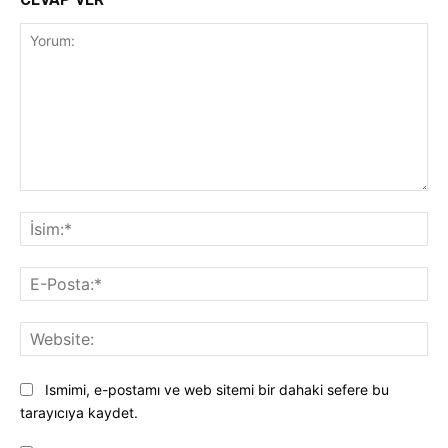
Yorum:
İsi
E-
Pos
Web
Ismimi, e-postamı ve web sitemi bir dahaki sefere bu
tarayıcıya kaydet.