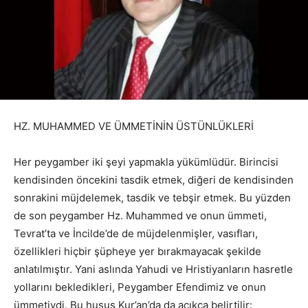
HZ. MUHAMMED VE ÜMMETİNİN ÜSTÜNLÜKLERİ
Her peygamber iki şeyi yapmakla yükümlüdür. Birincisi
kendisinden öncekini tasdik etmek, diğeri de kendisinden
sonrakini müjdelemek, tasdik ve tebşir etmek. Bu yüzden
de son peygamber Hz. Muhammed ve onun ümmeti,
Tevrat’ta ve İncilde’de de müjdelenmişler, vasıfları,
özellikleri hiçbir şüpheye yer bırakmayacak şekilde
anlatılmıştır. Yani aslında Yahudi ve Hristiyanların hasretle
yollarını bekledikleri, Peygamber Efendimiz ve onun
ümmetiydi. Bu husus Kur’an’da da açıkça belirtilir: