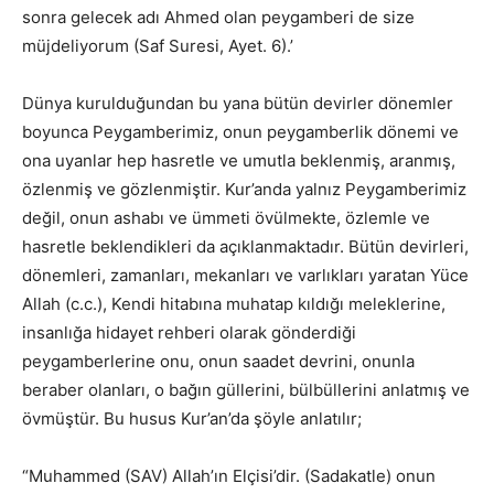
sonra gelecek adı Ahmed olan peygamberi de size
müjdeliyorum (Saf Suresi, Ayet. 6).’
Dünya kurulduğundan bu yana bütün devirler dönemler
boyunca Peygamberimiz, onun peygamberlik dönemi ve
ona uyanlar hep hasretle ve umutla beklenmiş, aranmış,
özlenmiş ve gözlenmiştir. Kur’anda yalnız Peygamberimiz
değil, onun ashabı ve ümmeti övülmekte, özlemle ve
hasretle beklendikleri da açıklanmaktadır. Bütün devirleri,
dönemleri, zamanları, mekanları ve varlıkları yaratan Yüce
Allah (c.c.), Kendi hitabına muhatap kıldığı meleklerine,
insanlığa hidayet rehberi olarak gönderdiği
peygamberlerine onu, onun saadet devrini, onunla
beraber olanları, o bağın güllerini, bülbüllerini anlatmış ve
övmüştür. Bu husus Kur’an’da şöyle anlatılır;
“Muhammed (SAV) Allah’ın Elçisi’dir. (Sadakatle) onun