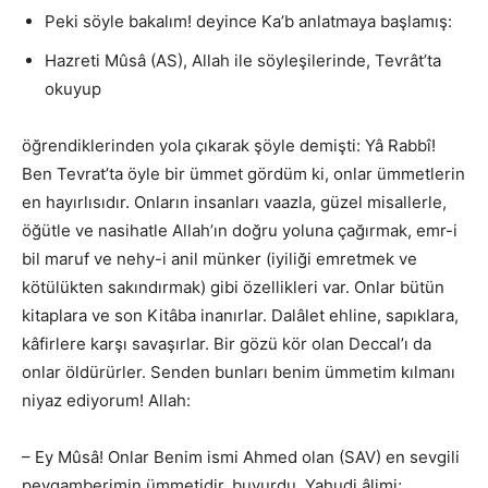
Peki söyle bakalım! deyince Ka’b anlatmaya başlamış:
Hazreti Mûsâ (AS), Allah ile söyleşilerinde, Tevrât’ta
okuyup
öğrendiklerinden yola çıkarak şöyle demişti: Yâ Rabbî!
Ben Tevrat’ta öyle bir ümmet gördüm ki, onlar ümmetlerin
en hayırlısıdır. Onların insanları vaazla, güzel misallerle,
öğütle ve nasihatle Allah’ın doğru yoluna çağırmak, emr-i
bil maruf ve nehy-i anil münker (iyiliği emretmek ve
kötülükten sakındırmak) gibi özellikleri var. Onlar bütün
kitaplara ve son Kitâba inanırlar. Dalâlet ehline, sapıklara,
kâfirlere karşı savaşırlar. Bir gözü kör olan Deccal’ı da
onlar öldürürler. Senden bunları benim ümmetim kılmanı
niyaz ediyorum! Allah:
– Ey Mûsâ! Onlar Benim ismi Ahmed olan (SAV) en sevgili
peygamberimin ümmetidir, buyurdu. Yahudi âlimi;