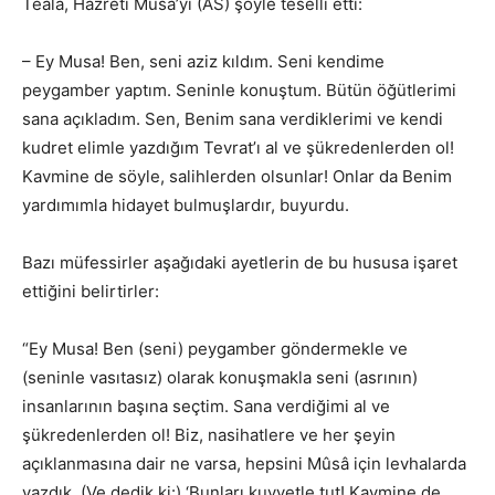
Teâlâ, Hazreti Musa’yı (AS) şöyle teselli etti:
– Ey Musa! Ben, seni aziz kıldım. Seni kendime
peygamber yaptım. Seninle konuştum. Bütün öğütlerimi
sana açıkladım. Sen, Benim sana verdiklerimi ve kendi
kudret elimle yazdığım Tevrat’ı al ve şükredenlerden ol!
Kavmine de söyle, salihlerden olsunlar! Onlar da Benim
yardımımla hidayet bulmuşlardır, buyurdu.
Bazı müfessirler aşağıdaki ayetlerin de bu hususa işaret
ettiğini belirtirler:
“Ey Musa! Ben (seni) peygamber göndermekle ve
(seninle vasıtasız) olarak konuşmakla seni (asrının)
insanlarının başına seçtim. Sana verdiğimi al ve
şükredenlerden ol! Biz, nasihatlere ve her şeyin
açıklanmasına dair ne varsa, hepsini Mûsâ için levhalarda
yazdık. (Ve dedik ki:) ‘Bunları kuvvetle tut! Kavmine de