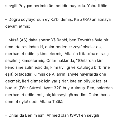
sevgili Peygamberimin ümmetidir, buyurdu. Yahudi âlimi:
– Doğru söylüyorsun ey Ka’b! demiş. Ka’b (RA) anlatmaya
devam etmiş:
– Mûsâ (AS) daha sonra: Yâ Rabbî, ben Tevrât’ta öyle bir
ümmete rastladım ki, onlar bedence zayıf olsalar da,
merhamet edilmiş kimselermiş. Allah’ın Kitabı’na mirasçı,
seçilmiş kimselermiş. Onlar hakkında; “(Onlardan kimi
kendisine zulm edicidir, kimi (iyiliği ve kötülüğü birbirine
eşit) ortadadır. Kimisi de Allah’ın izniyle hayırlarda öne
geçmek, ileri gitmek için yarışırlar. İşte en büyük fazilet
budur! (Fâtır Sûresi, Ayet: 32)” buyurulmuş. Ben, onlardan
merhamet edilmemiş hiç kimseyi görmedim. Onları bana
ümmet eyle! dedi. Allahu Teâlâ:
– Onlar da Benim ismi Ahmed olan (SAV) en sevgili