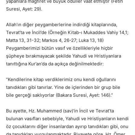
yapanlara mağfiret ve büyük ödüller vaat etmiştir (Fetih
Suresi, Ayet: 29).
Allah’ın diğer peygamberlerine indirdiği kitaplarında,
Tevrat’ta ve İncil’de (Örneğin Kitab-ı Mukaddes Vahiy 14,1;
Matta 13, 31-32; Markos 4, 26-27; Luka 13, 18)
Peygamberimizi bütün vasıf ve özellikleriyle hiçbir
şüpheye bırakmayacak şekilde Yahudi ve Hristiyanlara
tanıttığına Kur’an’da da açıkça değinilmektedir:
“Kendilerine kitap verdiklerimiz onu kendi oğullarını
tanıdıkları gibi tanırlar. Yine de içlerinden bir grup bile
bile gerçeği saklıyorlar (Bakara Suresi, Ayet: 146).”
Bu ayette, Hz. Muhammed (sav)’in İncil ve Tevrat’ta
bulunan vasıfları sebebiyle, Yahudi ve Hristiyanların kendi
öz çocuklarını diğer insanlardan ayırıp tanıdıkları gibi, onu
da tanıdıkları vurgulanmaktadır. Rivayete göre, Hz. Ömer,