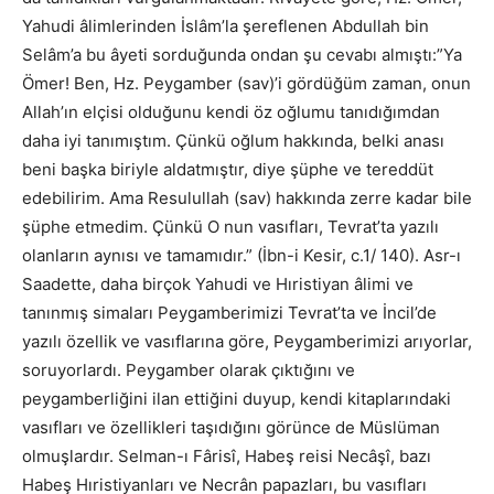
Yahudi âlimlerinden İslâm’la şereflenen Abdullah bin
Selâm’a bu âyeti sorduğunda ondan şu cevabı almıştı:”Ya
Ömer! Ben, Hz. Peygamber (sav)’i gördüğüm zaman, onun
Allah’ın elçisi olduğunu kendi öz oğlumu tanıdığımdan
daha iyi tanımıştım. Çünkü oğlum hakkında, belki anası
beni başka biriyle aldatmıştır, diye şüphe ve tereddüt
edebilirim. Ama Resulullah (sav) hakkında zerre kadar bile
şüphe etmedim. Çünkü O nun vasıfları, Tevrat’ta yazılı
olanların aynısı ve tamamıdır.” (İbn-i Kesir, c.1/ 140). Asr-ı
Saadette, daha birçok Yahudi ve Hıristiyan âlimi ve
tanınmış simaları Peygamberimizi Tevrat’ta ve İncil’de
yazılı özellik ve vasıflarına göre, Peygamberimizi arıyorlar,
soruyorlardı. Peygamber olarak çıktığını ve
peygamberliğini ilan ettiğini duyup, kendi kitaplarındaki
vasıfları ve özellikleri taşıdığını görünce de Müslüman
olmuşlardır. Selman-ı Fârisî, Habeş reisi Necâşî, bazı
Habeş Hıristiyanları ve Necrân papazları, bu vasıfları