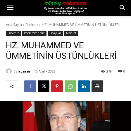
Ana Sayfa
Dinimiz
HZ. MUHAMMED VE ÜMMETİNİN ÜSTÜNLÜKLERİ
Dinimiz
Peygamberimiz
Dosyalar
Manşet
HZ. MUHAMMED VE
ÜMMETİNİN ÜSTÜNLÜKLERİ
By
agasar
10 Aralık 2023
279
0