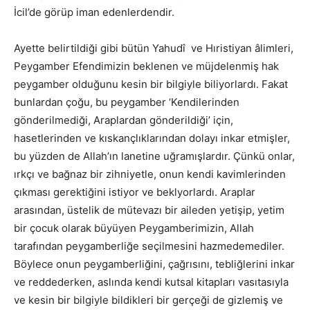
İcil’de görüp iman edenlerdendir.
Ayette belirtildiği gibi bütün Yahudî ve Hıristiyan âlimleri,
Peygamber Efendimizin beklenen ve müjdelenmiş hak
peygamber olduğunu kesin bir bilgiyle biliyorlardı. Fakat
bunlardan çoğu, bu peygamber ‘Kendilerinden
gönderilmediği, Araplardan gönderildiği’ için,
hasetlerinden ve kıskançlıklarından dolayı inkar etmişler,
bu yüzden de Allah’ın lanetine uğramışlardır. Çünkü onlar,
ırkçı ve bağnaz bir zihniyetle, onun kendi kavimlerinden
çıkması gerektiğini istiyor ve beklyorlardı. Araplar
arasından, üstelik de mütevazı bir aileden yetişip, yetim
bir çocuk olarak büyüyen Peygamberimizin, Allah
tarafından peygamberliğe seçilmesini hazmedemediler.
Böylece onun peygamberliğini, çağrısını, tebliğlerini inkar
ve reddederken, aslında kendi kutsal kitapları vasıtasıyla
ve kesin bir bilgiyle bildikleri bir gerçeği de gizlemiş ve