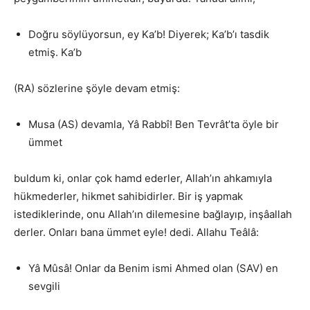
Doğru söylüyorsun, ey Ka’b! Diyerek; Ka’b’ı tasdik
etmiş. Ka’b
(RA) sözlerine şöyle devam etmiş:
Musa (AS) devamla, Yâ Rabbî! Ben Tevrât’ta öyle bir
ümmet
buldum ki, onlar çok hamd ederler, Allah’ın ahkamıyla
hükmederler, hikmet sahibidirler. Bir iş yapmak
istediklerinde, onu Allah’ın dilemesine bağlayıp, inşâallah
derler. Onları bana ümmet eyle! dedi. Allahu Teâlâ:
Yâ Mûsâ! Onlar da Benim ismi Ahmed olan (SAV) en
sevgili