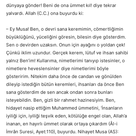
dünyaya gönder! Beni de ona ümmet kıl! diye tekrar
yalvardı. Allah (C.C.) ona buyurdu ki:
– Ey Musa! Ben, o devri sana keremimin, cömertliğimin
büyüklüğünü, yüceliğini göresin, bilesin diye gösterdim.
Sen o devirden uzaksın. Onun için ayağını o yoldan çek!
Çünkü iklim uzundur. Gerçek kerem, lütuf ve ihsan sahibi
yalnız Ben’im! Kullarıma, nimetlerimi tanıyıp istesinler, o
nimetlere heveslensinler diye nimetlerimi böyle
gösteririm. Nitekim daha önce de candan ve gönülden
dileyip istediğin bütün keremleri, ihsanları da önce Ben
sana gösterdim de sen ancak ondan sonra bunları
isteyebildin. Ben, gizli bir rahmet hazinesiyim. Ben,
hidayet nasip ettiğim Muhammed ümmetini, ‘İnsanların
iyiliği için, iyiliği teşvik eden, kötülüğe engel olan, Allah’a
inanan, en hayırlı ümmet olarak ortaya çıkardım (Âl-i
İmrân Suresi, Ayet:110), buyurdu. Nihayet Musa (AS):