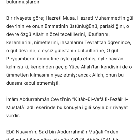
bulunmuşlardır.
Bir rivayete göre; Hazreti Musa, Hazreti Muhammed’in gül
devrinin ve onun ümmetinin üstünlüğünü, parlaklığını, o
devre özgü Allah’ın özel tecellilerini, lütuflarını,
keremlerini, nimetlerini, ihsanlarını Tevrat’tan öğrenince,
o gül devrine, o eşsiz gülistanın bülbüllerine, O gül
Peygamberin ümmetine öyle gıpta etmiş, öyle hayran
kalmıştı ki, kendinden geçip Yüce Allah’tan kendisini de o
ümmetten kılmasını niyaz etmiş; ancak Allah, onun bu
duasını kabul etmemişti.
İmâm Abdürrahmân Cevzî’nin “Kitâb-ül-Vefâ fî-Fezâil’il-
Mustafâ” adlı eserinde bu konuyla ilgili şöyle bir rivayet
vardır:
Ebû Nuaym’ın, Sa’d bin Abdurrahmân Muğâfirîn’den
rivâyet ettiğine göre, bir gün Ka’b’ül-Ahbâr (RA), bir