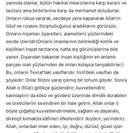
yanında olanlar, bütün hakikat inkarcılarına karşı kararlı ve
tavizsiz ama birbirlerine karşı da merhamet doludurlar.
Onların rükua vararak, secdeye yere kapanarak Allah’ın
lütuf ve rızasını (hoşnutluğunu) aradıklarını görürsün.
Onların nişanları (işaretleri, alametleri) yüzlerindeki
secde izleridir(Onların imanlarının belirlediği kimlik ve
kişilikleri hayat tarzlarına, hatta dış görünüşlerine bile
yansır. Dışarıdan bakanlar insan kişiliğinin en anlamlı
parçası olan yüzlerinden de onları kolayca tanıyabilirler.)
Bu, onların Tevrat’taki vasıflarıdır. İncil’deki vasıfları da
şöyledir: Onlar filizini yarıp çıkmış bir tohum gibidir. Sonra
Allah o (filizi) gittikçe güçlendirir, kuvvetlendirir,
kalınlaştırır da kökü ve gövdesi üzerinde dimdik durabilen
ve üreticilerini sevindiren bir hale getirir. Allah onlar (ı
böyle çoğaltıp kuvvetlendirmekle, sağlam ve dayanıklı,
dirençli kılmak)la kâfirleri öfkelendirir (kızdırır, yerindirir).
Allah, onlardan iman eden, iyi, doğru, dürüst, güzel işler