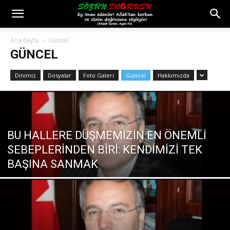
Ana Sayfa
Güncel
GÜNCEL
Dinimiz
Dosyalar
Foto Galeri
Güncel
Hakkımızda
BU HALLERE DÜŞMEMİZİN EN ÖNEMLİ
SEBEPLERİNDEN BİRİ: KENDİMİZİ TEK
BAŞINA SANMAK