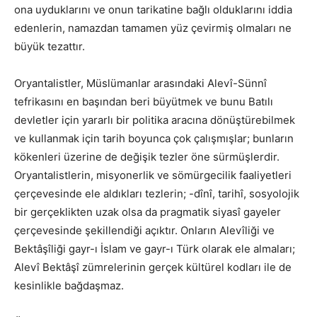
ona uyduklarını ve onun tarikatine bağlı olduklarını iddia
edenlerin, namazdan tamamen yüz çevirmiş olmaları ne
büyük tezattır.
Oryantalistler, Müslümanlar arasındaki Alevî-Sünnî
tefrikasını en başından beri büyütmek ve bunu Batılı
devletler için yararlı bir politika aracına dönüştürebilmek
ve kullanmak için tarih boyunca çok çalışmışlar; bunların
kökenleri üzerine de değişik tezler öne sürmüşlerdir.
Oryantalistlerin, misyonerlik ve sömürgecilik faaliyetleri
çerçevesinde ele aldıkları tezlerin; -dînî, tarihî, sosyolojik
bir gerçeklikten uzak olsa da pragmatik siyasî gayeler
çerçevesinde şekillendiği açıktır. Onların Alevîliği ve
Bektâşîliği gayr-ı İslam ve gayr-ı Türk olarak ele almaları;
Alevî Bektâşî zümrelerinin gerçek kültürel kodları ile de
kesinlikle bağdaşmaz.