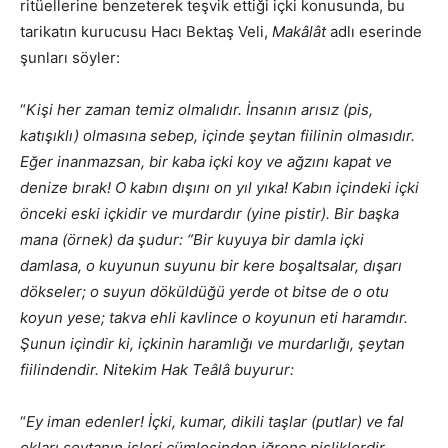
ritüellerine benzeterek teşvik ettiği içki konusunda, bu
tarikatın kurucusu Hacı Bektaş Veli,
Makâlât
adlı eserinde
şunları söyler:
“
Kişi her zaman temiz olmalıdır. İnsanın arısız (pis,
katışıklı) olmasına sebep, içinde şeytan fiilinin olmasıdır.
Eğer inanmazsan, bir kaba içki koy ve ağzını kapat ve
denize bırak! O kabın dışını on yıl yıka! Kabın içindeki içki
önceki eski içkidir ve murdardır (yine pistir). Bir başka
mana (örnek) da şudur: “Bir kuyuya bir damla içki
damlasa, o kuyunun suyunu bir kere boşaltsalar, dışarı
dökseler; o suyun döküldüğü yerde ot bitse de o otu
koyun yese; takva ehli kavlince o koyunun eti haramdır.
Şunun içindir ki, içkinin haramlığı ve murdarlığı, şeytan
fiilindendir. Nitekim Hak Teâlâ buyurur:
“
Ey iman edenler! İçki, kumar, dikili taşlar (putlar) ve fal
okları şeytanın işleri cümlesinden iğrenç pisliklerdir.