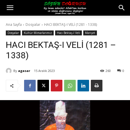
Ana Sayfa
Dosyalar
HACI BEKTAŞ-I VELİ (1281 - 1338)
Dosyalar
Kültür Mimarlarımız
Hacı Bektaş-I Veli
Manşet
HACI BEKTAŞ-I VELİ (1281 –
1338)
By
agasar
15 Aralık 2023
260
0