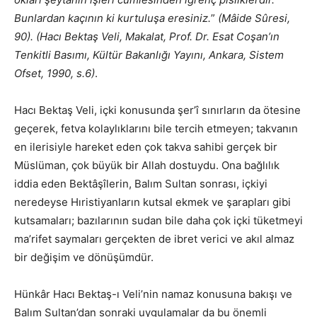
Bunlardan kaçının ki kurtuluşa eresiniz.
”
(Mâide Sûresi,
90). (Hacı Bektaş Veli, Makalat, Prof. Dr. Esat Coşan’ın
Tenkitli Basımı, Kültür Bakanlığı Yayını, Ankara, Sistem
Ofset, 1990, s.6)
.
Hacı Bektaş Veli, içki konusunda şer’î sınırların da ötesine
geçerek, fetva kolaylıklarını bile tercih etmeyen; takvanın
en ilerisiyle hareket eden çok takva sahibi gerçek bir
Müslüman, çok büyük bir Allah dostuydu. Ona bağlılık
iddia eden Bektâşîlerin, Balım Sultan sonrası, içkiyi
neredeyse Hıristiyanların kutsal ekmek ve şarapları gibi
kutsamaları; bazılarının sudan bile daha çok içki tüketmeyi
ma’rifet saymaları gerçekten de ibret verici ve akıl almaz
bir değişim ve dönüşümdür.
Hünkâr Hacı Bektaş-ı Veli’nin namaz konusuna bakışı ve
Balım Sultan’dan sonraki uygulamalar da bu önemli