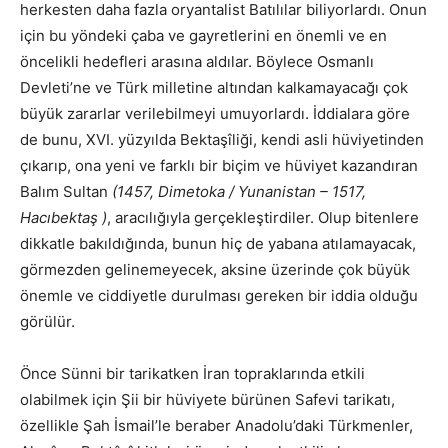
herkesten daha fazla oryantalist Batılılar biliyorlardı. Onun
için bu yöndeki çaba ve gayretlerini en önemli ve en
öncelikli hedefleri arasına aldılar. Böylece Osmanlı
Devleti’ne ve Türk milletine altından kalkamayacağı çok
büyük zararlar verilebilmeyi umuyorlardı. İddialara göre
de bunu, XVI. yüzyılda Bektaşîliği, kendi asli hüviyetinden
çıkarıp, ona yeni ve farklı bir biçim ve hüviyet kazandıran
Balım Sultan
(1457, Dimetoka / Yunanistan – 1517,
Hacıbektaş )
, aracılığıyla gerçekleştirdiler. Olup bitenlere
dikkatle bakıldığında, bunun hiç de yabana atılamayacak,
görmezden gelinemeyecek, aksine üzerinde çok büyük
önemle ve ciddiyetle durulması gereken bir iddia olduğu
görülür.
Önce Sünni bir tarikatken İran topraklarında etkili
olabilmek için Şii bir hüviyete bürünen Safevi tarikatı,
özellikle Şah İsmail’le beraber Anadolu’daki Türkmenler,