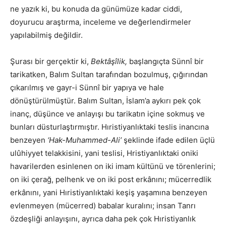
ne yazık ki, bu konuda da günümüze kadar ciddi,
doyurucu araştırma, inceleme ve değerlendirmeler
yapılabilmiş değildir.
Şurası bir gerçektir ki,
Bektâşîlik,
başlangıçta Sünnî bir
tarikatken, Balım Sultan tarafından bozulmuş, çığırından
çıkarılmış ve gayr-i Sünnî bir yapıya ve hale
dönüştürülmüştür. Balım Sultan, İslam’a aykırı pek çok
inanç, düşünce ve anlayışı bu tarikatın içine sokmuş ve
bunları düsturlaştırmıştır. Hıristiyanlıktaki teslis inancına
benzeyen
‘Hak-Muhammed-Ali’
şeklinde ifade edilen üçlü
ulûhiyyet telakkisini, yani teslisi, Hristiyanlıktaki oniki
havarilerden esinlenen on iki imam kültünü ve törenlerini;
on iki çerağ, pelhenk ve on iki post erkânını; mücerredlik
erkânını, yani Hıristiyanlıktaki keşiş yaşamına benzeyen
evlenmeyen (mücerred) babalar kuralını; insan Tanrı
özdeşliği anlayışını, ayrıca daha pek çok Hıristiyanlık