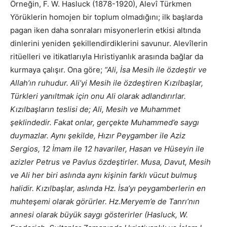
Örneğin, F. W. Hasluck (1878-1920), Alevî Türkmen
Yörüklerin homojen bir toplum olmadığını; ilk başlarda
pagan iken daha sonraları misyonerlerin etkisi altında
dinlerini yeniden şekillendirdiklerini savunur. Alevîlerin
ritüelleri ve itikatlarıyla Hıristiyanlık arasında bağlar da
kurmaya çalışır. Ona göre;
“Ali, İsa Mesih ile özdeştir ve
Allah’ın ruhudur. Ali’yi Mesih ile özdeştiren Kızılbaşlar,
Türkleri yanıltmak için onu Ali olarak adlandırırlar.
Kızılbaşların teslisi de; Ali, Mesih ve Muhammet
şeklindedir. Fakat onlar, gerçekte Muhammed’e saygı
duymazlar. Aynı şekilde, Hızır Peygamber ile Aziz
Sergios, 12 İmam ile 12 havariler, Hasan ve Hüseyin ile
azizler Petrus ve Pavlus özdeştirler. Musa, Davut, Mesih
ve Ali her biri aslında aynı kişinin farklı vücut bulmuş
halidir. Kızılbaşlar, aslında Hz. İsa’yı peygamberlerin en
muhteşemi olarak görürler. Hz.Meryem’e de Tanrı’nın
annesi olarak büyük saygı gösterirler (Hasluck, W.