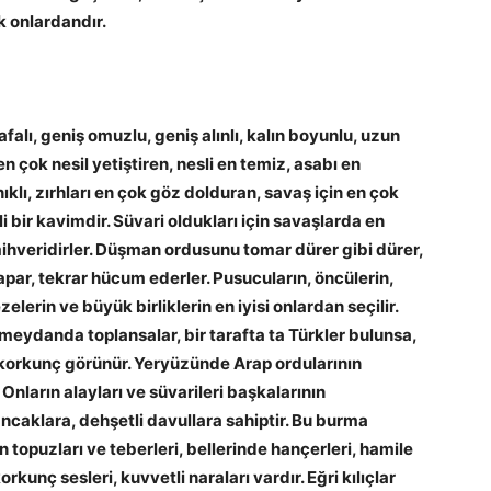
ok onlardandır.
kafalı, geniş omuzlu, geniş alınlı, kalın boyunlu, uzun
 çok nesil yetiştiren, nesli en temiz, asabı en
klı, zırhları en çok göz dolduran, savaş için en çok
li bir kavimdir. Süvari oldukları için savaşlarda en
ihveridirler. Düşman ordusunu tomar dürer gibi dürer,
i yapar, tekrar hücum ederler. Pusucuların, öncülerin,
elerin ve büyük birliklerin en iyisi onlardan seçilir.
r meydanda toplansalar, bir tarafta ta Türkler bulunsa,
korkunç görünür. Yeryüzünde Arap ordularının
 Onların alayları ve süvarileri başkalarının
caklara, dehşetli davullara sahiptir. Bu burma
ran topuzları ve teberleri, bellerinde hançerleri, hamile
unç sesleri, kuvvetli naraları vardır. Eğri kılıçlar