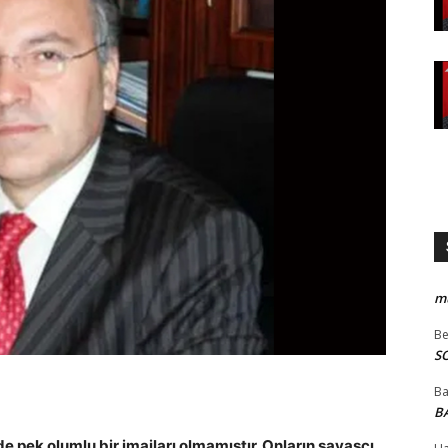
m
Be
S
B
BA
 pek olumlu bir imajları olmamıştır. Onların savaşçı