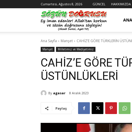
Cumartesi, Ağustos 8, 2026
GÜNCEL
HAKKIMIZDA
Sözün
ANA
Ana Sayfa
Manşet
CAHİZ’E GÖRE TÜRKLERİN ÜSTÜN
Doğrusu
Manşet
Milletimiz ve Mediyetimiz
CAHİZ’E GÖRE TÜ
ÜSTÜNLÜKLERİ
By
agasar
8 Aralık 2023
Paylaş