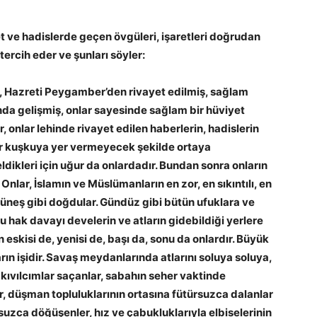
t ve hadislerde geçen övgüleri, işaretleri doğrudan
tercih eder ve şunları söyler:
e, Hazreti Peygamber’den rivayet edilmiş, sağlam
sında gelişmiş, onlar sayesinde sağlam bir hüviyet
, onlar lehinde rivayet edilen haberlerin, hadislerin
r kuşkuya yer vermeyecek şekilde ortaya
ikleri için uğur da onlardadır. Bundan sonra onların
 Onlar, İslamın ve Müslümanların en zor, en sıkıntılı, en
neş gibi doğdular. Gündüz gibi bütün ufuklara ve
bu hak davayı develerin ve atların gidebildiği yerlere
eskisi de, yenisi de, başı da, sonu da onlardır. Büyük
arın işidir. Savaş meydanlarında atlarını soluya soluya,
n kıvılcımlar saçanlar, sabahın seher vaktinde
, düşman topluluklarının ortasına fütürsuzca dalanlar
suzca döğüşenler, hız ve çabukluklarıyla elbiselerinin