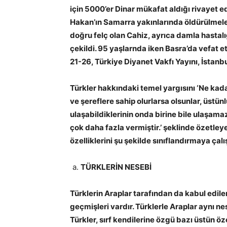
için 5000’er Dinar mükafat aldığı rivayet ed
Hakan’ın Samarra yakınlarında öldürülmel
doğru felç olan Cahiz, ayrıca damla hasta
çekildi. 95 yaşlarnda iken Basra’da vefat ett
21-26, Türkiye Diyanet Vakfı Yayını, İstanb
Türkler hakkındaki temel yargısını ‘Ne kada
ve şereflere sahip olurlarsa olsunlar, üstün
ulaşabildiklerinin onda birine bile ulaşamazl
çok daha fazla vermiştir.’ şeklinde özetley
özelliklerini şu şekilde sınıflandırmaya çalı
TÜRKLERİN NESEBİ
Türklerin Araplar tarafından da kabul edile
geçmişleri vardır. Türklerle Araplar aynı n
Türkler, sırf kendilerine özgü bazı üstün öze