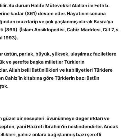
ilir. Bu durum Halife Mütevekkil Alallah ile Feth b.
erine kadar (861) devam eder. Hayatının sonuna
lığından muzdarip ve çok yaşlanmış olarak Basra’ya
i (869). (İslam Ansiklopedisi, Cahiz Maddesi, Cilt 7, s.
ul 1993).
r üstün, parlak, büyük, yüksek, ulaşılmaz faziletlere
lük ve şerefte başka milletler Türklerin
ar. Allah belli üstünlükleri ve kabiliyetleri Türklere
en Cahiz’in kitabına göre Türklerin bazı üstün
ştık.
n güzel bir nesepleri, övünülmeye değer ırkları ve
esepten, yani Hazreti İbrahim’in neslindendirler. Ancak
llikleri, yalnız onlara bağışlanmış bazı şerefli