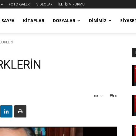
FOTO GALERİ
VİDEOLAR
İLETİŞİM FORMU
 SAYFA
KITAPLAR
DOSYALAR
DİNİMİZ
SIYASE
LÜKLERİ
RKLERİN
56
0