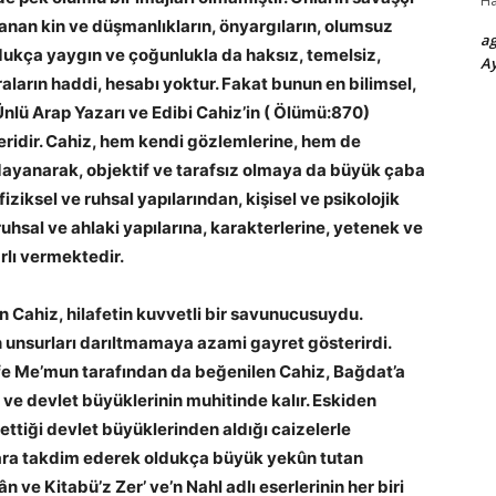
H
lanan kin ve düşmanlıkların, önyargıların, olumsuz
a
ldukça yaygın ve çoğunlukla da haksız, temelsiz,
Ay
iraların haddi, hesabı yoktur. Fakat bunun en bilimsel,
Ünlü Arap Yazarı ve Edibi Cahiz’in ( Ölümü:870)
 eseridir. Cahiz, hem kendi gözlemlerine, hem de
 dayanarak, objektif ve tarafsız olmaya da büyük çaba
iziksel ve ruhsal yapılarından, kişisel ve psikolojik
 ruhsal ve ahlaki yapılarına, karakterlerine, yetenek ve
rlı vermektedir.
n Cahiz, hilafetin kuvvetli bir savunucusuydu.
 unsurları darıltmamaya azami gayret gösterirdi.
alife Me’mun tarafından da beğenilen Cahiz, Bağdat’a
e ve devlet büyüklerinin muhitinde kalır. Eskiden
f ettiği devlet büyüklerinden aldığı caizelerle
nlara takdim ederek oldukça büyük yekûn tutan
ân ve Kitabü’z Zer’ ve’n Nahl adlı eserlerinin her biri