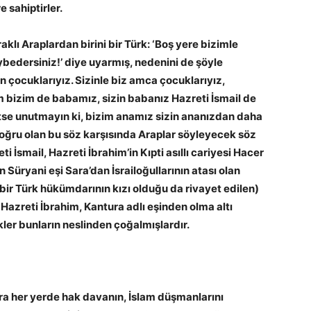
e sahiptirler.
lı Araplardan birini bir Türk: ‘Boş yere bizimle
ybedersiniz!’ diye uyarmış, nedenini de şöyle
nın çocuklarıyız. Sizinle biz amca çocuklarıyız,
im bizim de babamız, sizin babanız Hazreti İsmail de
se unutmayın ki, bizim anamız sizin ananızdan daha
 doğru olan bu söz karşısında Araplar söyleyecek söz
ti İsmail, Hazreti İbrahim’in Kıpti asıllı cariyesi Hacer
Süryani eşi Sara’dan İsrailoğullarının atası olan
bir Türk hükümdarının kızı olduğu da rivayet edilen)
 Hazreti İbrahim, Kantura adlı eşinden olma altı
er bunların neslinden çoğalmışlardır.
onra her yerde hak davanın, İslam düşmanlarını