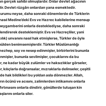
n gerçek sahibi olmuşlardır. Onlar devlet ağacının
dir. Devlet rüzgârı onlardan yana esmektedir.
durumu neyse, daha sonraki dönemlerde de Türklerin
 nasıl Medine’deki Evs ve Hazrec kabilelerine mensup
 peygamberini onlarla desteklediyse, daha sonraki
lendirerek desteklemiştir. Evs ve Hazreçliler, yani
ık) unvanını nasıl hak etmişlerse, Türkler de öyle
nülden benimsemişlerdir. Türkler Müslümanlığı
 mezhep, soy ve nesep edinmişler, birbirlerini bununla
inmişler, bununla sevilmişler, çocuklarını da bu
r, ne kadar büyük zulümler ve haksızlıklar görseler,
, kılıçlarla doğransalar, mızraklarla delinseler, çeşitli
de hak bildikleri bu yoldan asla dönmezler. Allah,
n öcünü ve acısını, zalimlerden intikamını onlarla
fırtınasını onlarla dindirir, gönüllerde tutuşan kin
larını onlarla siler.