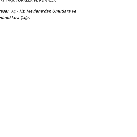
TÜRKLER VE KÜRTLER
akan
Açık
gasar
Hz. Mevlana’dan Umutlara ve
Açık
dınlıklara Çağrı