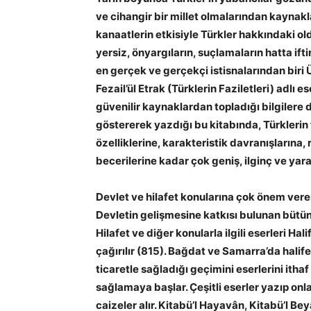
ve cihangir bir millet olmalarından kaynak
kanaatlerin etkisiyle Türkler hakkındaki o
yersiz, önyargıların, suçlamaların hatta ift
en gerçek ve gerçekçi istisnalarından biri 
Fezail’ül Etrak (Türklerin Faziletleri) adlı
güvenilir kaynaklardan topladığı bilgilere
göstererek yazdığı bu kitabında, Türklerin f
özelliklerine, karakteristik davranışlarına,
becerilerine kadar çok geniş, ilginç ve yara
Devlet ve hilafet konularına çok önem vere
Devletin gelişmesine katkısı bulunan bütün
Hilafet ve diğer konularla ilgili eserleri H
çağırılır (815). Bağdat ve Samarra’da halif
ticaretle sağladığı geçimini eserlerini itha
sağlamaya başlar. Çeşitli eserler yazıp o
caizeler alır. Kitabü’l Hayavân, Kitabü’l Bey