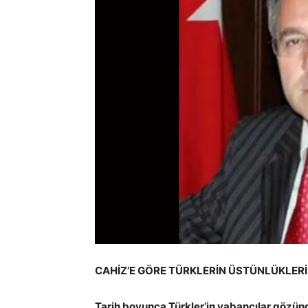
CAHİZ’E GÖRE TÜRKLERİN ÜSTÜNLÜKLERİ
Tarih boyunca Türkler’in yabancılar gözünde