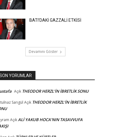
BATI’DAKİ GAZZALİ ETKİSİ
Devamını Göster
SON YORUMLAR
ustafa
THEODOR HERZL’İN İBRETLİK SONU
Açık
THEODOR HERZL’İN İBRETLİK
tulnaz Sarıgül
Açık
ONU
ALİ YAKUB HOCA’NIN TASAVVUFA
ayram
Açık
KIŞI