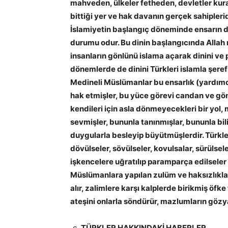
mahveden, ülkeler fetheden, devletler kura
bittiği yer ve hak davanın gerçek sahipleri
İslamiyetin başlangıç döneminde ensarın 
durumu odur. Bu dinin başlangıcında Allah
insanların gönlünü islama açarak dinini ve
dönemlerde de dinini Türkleri islamla şeref
Medineli Müslümanlar bu ensarlık (yardımcıl
hak etmişler, bu yüce görevi candan ve gö
kendileri için asla dönmeyecekleri bir yol,
sevmişler, bununla tanınmışlar, bununla bil
duygularla besleyip büyütmüşlerdir. Türkle
dövülseler, sövülseler, kovulsalar, sürülseler
işkencelere uğratılıp paramparça edilseler 
Müslümanlara yapılan zulüm ve haksızlıkları
alır, zalimlere karşı kalplerde birikmiş öfke 
ateşini onlarla söndürür, mazlumların gözyaş
TÜRKLER HAKKINDAKİ HABERLER