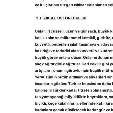
ve kılıçlarının rüzgarı ıslıklar çalanlar en ç
FİZİKSEL ÜSTÜNLÜKLERİ
Onlar, iri cüsseli, uzun ve gür saçlı, büyük 
kollu, kalın ve mükemmel kemikli, gürbüz, en
kuvvetli, bedenleri silah taşımaya en dayanı
hazırlığı ve tedariki olan kuvvetli ve kudret
büyük görev onlara düşer. Onlar ordunun m
saç dağıtır gibi dağıtırlar. Geri çekilir gib
artçıların, önemli görevler için küçük müfrez
Yeryüzünün bütün altılıları ve süvarileri bi
insanların gözüne Türkler hepsinden daha 
kalplerini Türkler kadar titreten olmamıştır.
taşıyamayacağı büyüklükte bayraklara, san
bıyıklı, keçe külahlıların, ellerinde kafir kı
kadınlara çocuk düşürtecek kadar gür ve kork