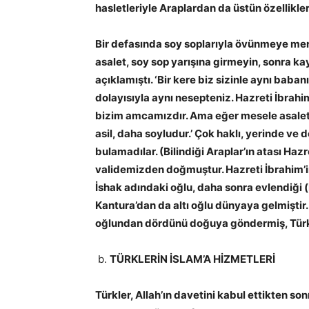
hasletleriyle Araplardan da üstün özellikler
Bir defasında soy soplarıyla övünmeye merak
asalet, soy sop yarışına girmeyin, sonra ka
açıklamıştı. ‘Bir kere biz sizinle aynı baba
dolayısıyla aynı nesepteniz. Hazreti İbrah
bizim amcamızdır. Ama eğer mesele asalet
asil, daha soyludur.’ Çok haklı, yerinde ve
bulamadılar. (Bilindiği Araplar’ın atası Hazre
validemizden doğmuştur. Hazreti İbrahim’in 
İshak adındaki oğlu, daha sonra evlendiği (
Kantura’dan da altı oğlu dünyaya gelmiştir.
oğlundan dördünü doğuya göndermiş, Türkl
TÜRKLERİN İSLAM’A HİZMETLERİ
Türkler, Allah’ın davetini kabul ettikten s