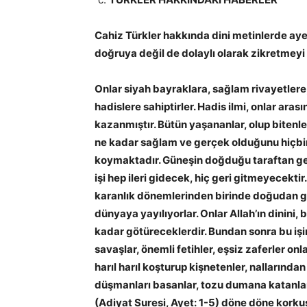
Cahiz Türkler hakkında dini metinlerde aye
doğruya değil de dolaylı olarak zikretmeyi 
Onlar siyah bayraklara, sağlam rivayetler
hadislere sahiptirler. Hadis ilmi, onlar ara
kazanmıştır. Bütün yaşananlar, olup bitenler
ne kadar sağlam ve gerçek olduğunu hiçbi
koymaktadır. Güneşin doğduğu taraftan geld
işi hep ileri gidecek, hiç geri gitmeyecektir.
karanlık dönemlerinden birinde doğudan gü
dünyaya yayılıyorlar. Onlar Allah’ın dinini, 
kadar götüreceklerdir. Bundan sonra bu işin 
savaşlar, önemli fetihler, eşsiz zaferler onl
harıl harıl koşturup kişnetenler, nallarında
düşmanları basanlar, tozu dumana katanlar
(Adiyat Suresi, Ayet: 1-5) döne döne korku