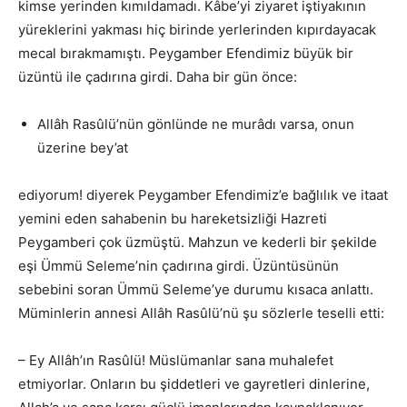
kimse yerinden kımıldamadı. Kâbe’yi ziyaret iştiyakının
yüreklerini yakması hiç birinde yerlerinden kıpırdayacak
mecal bırakmamıştı. Peygamber Efendimiz büyük bir
üzüntü ile çadırına girdi. Daha bir gün önce:
Allâh Rasûlü’nün gönlünde ne murâdı varsa, onun
üzerine bey’at
ediyorum! diyerek Peygamber Efendimiz’e bağlılık ve itaat
yemini eden sahabenin bu hareketsizliği Hazreti
Peygamberi çok üzmüştü. Mahzun ve kederli bir şekilde
eşi Ümmü Seleme’nin çadırına girdi. Üzüntüsünün
sebebini soran Ümmü Seleme’ye durumu kısaca anlattı.
Müminlerin annesi Allâh Rasûlü’nü şu sözlerle teselli etti:
– Ey Allâh’ın Rasûlü! Müslümanlar sana muhalefet
etmiyorlar. Onların bu şiddetleri ve gayretleri dinlerine,