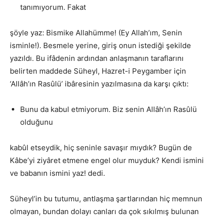
tanımıyorum. Fakat
şöyle yaz: Bismike Allahümme! (Ey Allah’ım, Senin
isminle!). Besmele yerine, giriş onun istediği şekilde
yazıldı. Bu ifâdenin ardından anlaşmanın taraflarını
belirten maddede Süheyl, Hazret-i Peygamber için
‘Allâh’ın Rasûlü’ ibâresinin yazılmasına da karşı çıktı:
Bunu da kabul etmiyorum. Biz senin Allâh’ın Rasûlü
olduğunu
kabûl etseydik, hiç seninle savaşır mıydık? Bugün de
Kâbe’yi ziyâret etmene engel olur muyduk? Kendi ismini
ve babanın ismini yaz! dedi.
Süheyl’in bu tutumu, antlaşma şartlarından hiç memnun
olmayan, bundan dolayı canları da çok sıkılmış bulunan