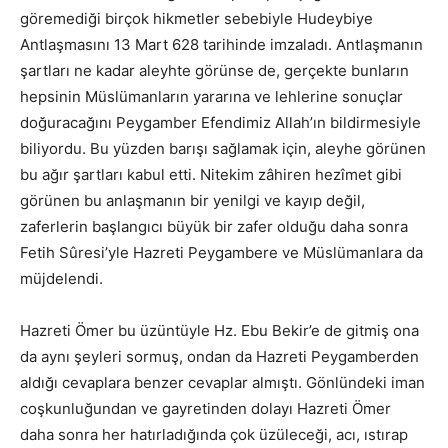
göremediği birçok hikmetler sebebiyle Hudeybiye
Antlaşmasını 13 Mart 628 tarihinde imzaladı. Antlaşmanın
şartları ne kadar aleyhte görünse de, gerçekte bunların
hepsinin Müslümanların yararına ve lehlerine sonuçlar
doğuracağını Peygamber Efendimiz Allah’ın bildirmesiyle
biliyordu. Bu yüzden barışı sağlamak için, aleyhe görünen
bu ağır şartları kabul etti. Nitekim zâhiren hezîmet gibi
görünen bu anlaşmanın bir yenilgi ve kayıp değil,
zaferlerin başlangıcı büyük bir zafer olduğu daha sonra
Fetih Sûresi’yle Hazreti Peygambere ve Müslümanlara da
müjdelendi.
Hazreti Ömer bu üzüntüyle Hz. Ebu Bekir’e de gitmiş ona
da aynı şeyleri sormuş, ondan da Hazreti Peygamberden
aldığı cevaplara benzer cevaplar almıştı. Gönlündeki iman
coşkunluğundan ve gayretinden dolayı Hazreti Ömer
daha sonra her hatırladığında çok üzüleceği, acı, ıstırap