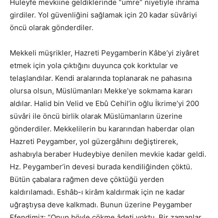
Huleyfe mevkiine geldiklerinde “umre” niyetiyle ihrama
girdiler. Yol güvenliğini sağlamak için 20 kadar süvâriyi
öncü olarak gönderdiler.
Mekkeli müşrikler, Hazreti Peygamberin Kâbe’yi ziyâret
etmek için yola çıktığını duyunca çok korktular ve
telaşlandılar. Kendi aralarında toplanarak ne pahasına
olursa olsun, Müslümanları Mekke’ye sokmama kararı
aldılar. Halid bin Velid ve Ebû Cehil’in oğlu İkrime’yi 200
süvâri ile öncü birlik olarak Müslümanların üzerine
gönderdiler. Mekkelilerin bu kararından haberdar olan
Hazreti Peygamber, yol güzergâhını değiştirerek,
ashabıyla beraber Hudeybiye denilen mevkie kadar geldi.
Hz. Peygamber’in devesi burada kendiliğinden çöktü.
Bütün çabalara rağmen deve çöktüğü yerden
kaldırılamadı. Eshâb-ı kirâm kaldırmak için ne kadar
uğraştıysa deve kalkmadı. Bunun üzerine Peygamber
Efendimiz: “Onun böyle çökme âdeti yoktu. Bir zamanlar