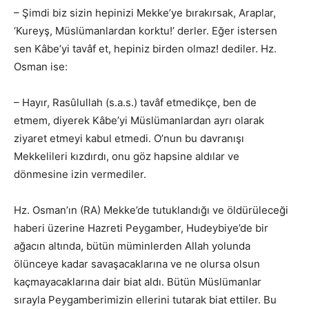
– Şimdi biz sizin hepinizi Mekke’ye bırakırsak, Araplar,
‘Kureyş, Müslümanlardan korktu!’ derler. Eğer istersen
sen Kâbe’yi tavâf et, hepiniz birden olmaz! dediler. Hz.
Osman ise:
– Hayır, Rasûlullah (s.a.s.) tavâf etmedikçe, ben de
etmem, diyerek Kâbe’yi Müslümanlardan ayrı olarak
ziyaret etmeyi kabul etmedi. O’nun bu davranışı
Mekkelileri kızdırdı, onu göz hapsine aldılar ve
dönmesine izin vermediler.
Hz. Osman’ın (RA) Mekke’de tutuklandığı ve öldürüleceği
haberi üzerine Hazreti Peygamber, Hudeybiye’de bir
ağacın altında, bütün müminlerden Allah yolunda
ölünceye kadar savaşacaklarına ve ne olursa olsun
kaçmayacaklarına dair biat aldı. Bütün Müslümanlar
sırayla Peygamberimizin ellerini tutarak biat ettiler. Bu