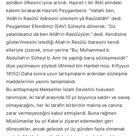
ashâbın öfkesini iyice artırdı. Hazret-i Ali (RA) elindeki
kalemi bırakarak Hazreti Peygambere: “Vallahi ben,
‘Allâh’ın Rasûlü’ ibâresini silemem yâ Rasûlallâh!” dedi.
Peygamber Efendimiz (SAV) Süheyl’e dönerek:
“Siz
yalanlasanız da ben Allâh’ın Rasûlüyüm.”
dedi. Kendisine
gösterilmesini istediği Allah’ın Resûlü ibaresini kendi
elleriyle çizerek, onun yerine “Bu; Muhammed b.
Abdullah’ın Süheyl b. Amr ile yaptığı barış sözleşmesidir”
diye yazılmasını söyledi (Ahmed bin Hanbel müs. Kifiyyun
18152) Daha sonra uzun tartışmaların ardından sözleşme
maddelerinin yazımı tamamlandı.
Bu antlaşmayla Mekkeliler İslam Devletini hukuken
tanımışlar, iki taraf arasında 10 yıl boyunca saldırı ve savaş
olmayacağını, her iki tarafın birbirinin malına ve canına
zarar vermeyeceğini kabul etmişlerdi. Buna rağmen
Müslümanlar bu yıl Kabe’yi ziyaret edemeden geri
dönecekler, ancak gelecek yıl üç günden fazla olmamak