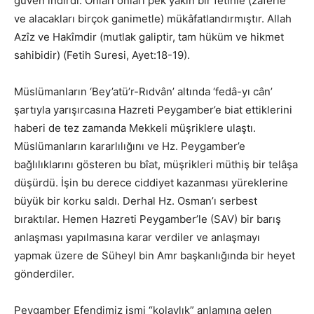
güven indirdi. Onları onları pek yakın bir fetihle (zaferle
ve alacakları birçok ganimetle) mükâfatlandırmıştır. Allah
Azîz ve Hakîmdir (mutlak galiptir, tam hüküm ve hikmet
sahibidir) (Fetih Suresi, Ayet:18-19).
Müslümanların ‘Bey’atü’r-Rıdvân’ altında ‘fedâ-yı cân’
şartıyla yarışırcasına Hazreti Peygamber’e biat ettiklerini
haberi de tez zamanda Mekkeli müşriklere ulaştı.
Müslümanların kararlılığını ve Hz. Peygamber’e
bağlılıklarını gösteren bu bîat, müşrikleri müthiş bir telâşa
düşürdü. İşin bu derece ciddiyet kazanması yüreklerine
büyük bir korku saldı. Derhal Hz. Osman’ı serbest
bıraktılar. Hemen Hazreti Peygamber’le (SAV) bir barış
anlaşması yapılmasına karar verdiler ve anlaşmayı
yapmak üzere de Süheyl bin Amr başkanlığında bir heyet
gönderdiler.
Peygamber Efendimiz ismi “kolaylık” anlamına gelen