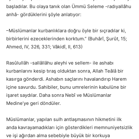
başladılar. Bu olaya tanık olan Ümmü Seleme -radıyallâhu
anhâ- gördüklerini şöyle anlatıyor:
–Müslümanlar kurbanlıklara doğru öyle bir sıçradılar ki,
birbirlerini ezeceklerinden korktum.” (Buhârî, Şurût, 15;
Ahmed, IV, 326, 331; Vâkidî, II, 613)
Rasûlullâh -sallâllâhu aleyhi ve sellem- ile ashabı
kurbanlarını kesip tıraş olduktan sonra, Allah Teâlâ bir
kasırga gönderdi. Ashabın saçlarını havalandırıp Harem
içine savurdu. Sahibiler, bunu umrelerinin kabulüne bir
işaret saydılar. Daha sonra Nebî ve Müslümanlar
Medine’ye geri döndüler.
Müslümanlar, yapılan sulh antlaşmasının hikmetini ilk
anda kavrayamadıkları için gösterdikleri memnuniyetsizlik
ve işi ağırdan alma sebebiyle büyük bir korkuya