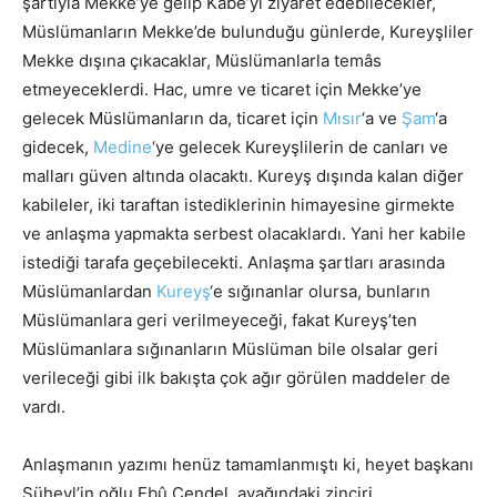
şartıyla Mekke’ye gelip Kabe’yi ziyaret edebilecekler,
Müslümanların Mekke’de bulunduğu günlerde, Kureyşliler
Mekke dışına çıkacaklar, Müslümanlarla temâs
etmeyeceklerdi. Hac, umre ve ticaret için Mekke’ye
gelecek Müslümanların da, ticaret için
Mısır
‘a ve
Şam
‘a
gidecek,
Medine
‘ye gelecek Kureyşlilerin de canları ve
malları güven altında olacaktı. Kureyş dışında kalan diğer
kabileler, iki taraftan istediklerinin himayesine girmekte
ve anlaşma yapmakta serbest olacaklardı. Yani her kabile
istediği tarafa geçebilecekti. Anlaşma şartları arasında
Müslümanlardan
Kureyş
‘e sığınanlar olursa, bunların
Müslümanlara geri verilmeyeceği, fakat Kureyş’ten
Müslümanlara sığınanların Müslüman bile olsalar geri
verileceği gibi ilk bakışta çok ağır görülen maddeler de
vardı.
Anlaşmanın yazımı henüz tamamlanmıştı ki, heyet başkanı
Süheyl’in oğlu Ebû Cendel, ayağındaki zinciri