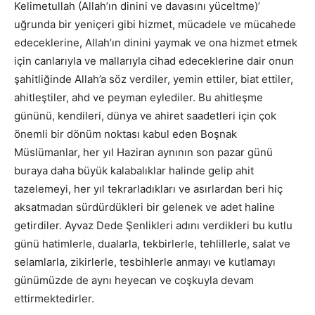
Kelimetullah (Allah’ın dinini ve davasını yüceltme)’
uğrunda bir yeniçeri gibi hizmet, mücadele ve mücahede
edeceklerine, Allah’ın dinini yaymak ve ona hizmet etmek
için canlarıyla ve mallarıyla cihad edeceklerine dair onun
şahitliğinde Allah’a söz verdiler, yemin ettiler, biat ettiler,
ahitleştiler, ahd ve peyman eylediler. Bu ahitleşme
gününü, kendileri, dünya ve ahiret saadetleri için çok
önemli bir dönüm noktası kabul eden Boşnak
Müslümanlar, her yıl Haziran aynının son pazar günü
buraya daha büyük kalabalıklar halinde gelip ahit
tazelemeyi, her yıl tekrarladıkları ve asırlardan beri hiç
aksatmadan sürdürdükleri bir gelenek ve adet haline
getirdiler. Ayvaz Dede Şenlikleri adını verdikleri bu kutlu
günü hatimlerle, dualarla, tekbirlerle, tehlillerle, salat ve
selamlarla, zikirlerle, tesbihlerle anmayı ve kutlamayı
günümüzde de aynı heyecan ve coşkuyla devam
ettirmektedirler.