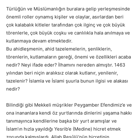
Türlüğün ve Müslümanlığın buralara gelip yerleşmesinde
önemli roller oynamış kişiler ve olaylar, asırlardan beri
çok kalabalık kitleler tarafından çok ilginç ve çok büyük
törenlerle, çok büyük coşku ve canlılıkla hala anılmaya ve
kutlanmaya devam etmektedir.
Bu ahidleşmenin, ahid tazelemelerin, şenliklerin,
törenlerin, kutlamaların gereği, önemi ve özellikleri acaba
nedir? Neyi ifade eder? İlhamını nereden almıştır. 1463
yılından beri niçin aralıksız olarak kutlanır, yenilenir,
tazelenir? İslamla ve İslami şuurla bunun ilgisi ve alakası
nedir?
Bilindiği gibi Mekkeli müşrikler Peygamber Efendimiz’e ve
ona inananlara kendi öz yurtlarında dinlerini yaşama hakkı
tanımayınca kendilerine başka bir yurt aramışlar ve
İslam’ın hızla yayıldığı Yesrib’e (Medine) hicret etmek
zorunda kalmışlardı. Allah Resûlü’nün hicretinin