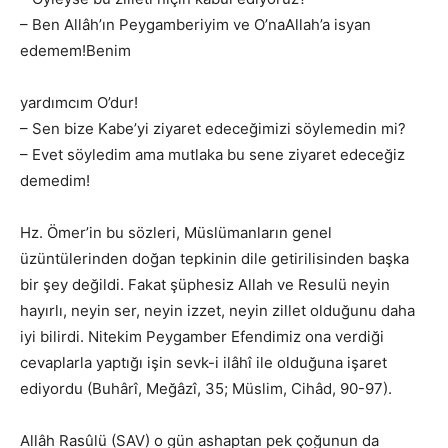
– Ben Allâh’ın Peygamberiyim ve O’naAllah’a isyan
edemem!Benim
yardımcım O’dur!
– Sen bize Kabe’yi ziyaret edeceğimizi söylemedin mi?
– Evet söyledim ama mutlaka bu sene ziyaret edeceğiz
demedim!
Hz. Ömer’in bu sözleri, Müslümanların genel
üzüntülerinden doğan tepkinin dile getirilisinden başka
bir şey değildi. Fakat şüphesiz Allah ve Resulü neyin
hayırlı, neyin ser, neyin izzet, neyin zillet olduğunu daha
iyi bilirdi. Nitekim Peygamber Efendimiz ona verdiği
cevaplarla yaptığı işin sevk-i ilâhî ile olduğuna işaret
ediyordu (Buhârî, Meğâzî, 35; Müslim, Cihâd, 90-97).
Allâh Rasûlü (SAV) o gün ashaptan pek çoğunun da