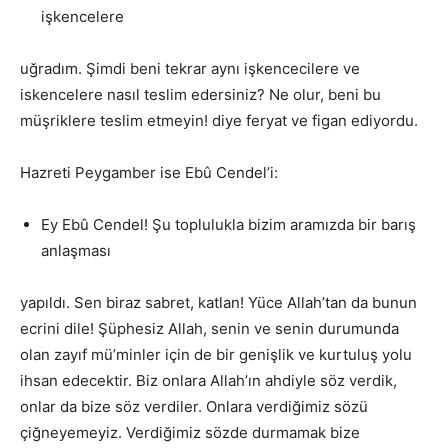
işkencelere
uğradım. Şimdi beni tekrar aynı işkencecilere ve
iskencelere nasıl teslim edersiniz? Ne olur, beni bu
müşriklere teslim etmeyin! diye feryat ve figan ediyordu.
Hazreti Peygamber ise Ebû Cendel’i:
Ey Ebû Cendel! Şu toplulukla bizim aramızda bir barış
anlaşması
yapıldı. Sen biraz sabret, katlan! Yüce Allah’tan da bunun
ecrini dile! Şüphesiz Allah, senin ve senin durumunda
olan zayıf mü’minler için de bir genişlik ve kurtuluş yolu
ihsan edecektir. Biz onlara Allah’ın ahdiyle söz verdik,
onlar da bize söz verdiler. Onlara verdiğimiz sözü
çiğneyemeyiz. Verdiğimiz sözde durmamak bize