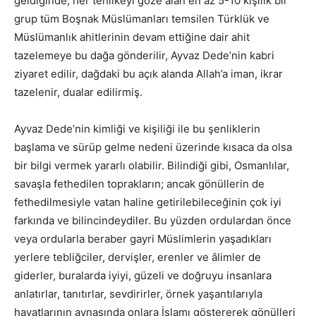
geldiğinde, her tehlikeyi göze alan en az 5-10 kişilik bir
grup tüm Boşnak Müslümanları temsilen Türklük ve
Müslümanlık ahitlerinin devam ettiğine dair ahit
tazelemeye bu dağa gönderilir, Ayvaz Dede’nin kabri
ziyaret edilir, dağdaki bu açık alanda Allah’a iman, ikrar
tazelenir, dualar edilirmiş.
Ayvaz Dede’nin kimliği ve kişiliği ile bu şenliklerin
başlama ve sürüp gelme nedeni üzerinde kısaca da olsa
bir bilgi vermek yararlı olabilir. Bilindiği gibi, Osmanlılar,
savaşla fethedilen toprakların; ancak gönüllerin de
fethedilmesiyle vatan haline getirilebileceğinin çok iyi
farkında ve bilincindeydiler. Bu yüzden ordulardan önce
veya ordularla beraber gayri Müslimlerin yaşadıkları
yerlere tebliğciler, dervişler, erenler ve âlimler de
giderler, buralarda iyiyi, güzeli ve doğruyu insanlara
anlatırlar, tanıtırlar, sevdirirler, örnek yaşantılarıyla
hayatlarının aynasında onlara İslamı göstererek gönülleri