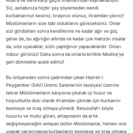
Allah’a ve sana karşı güçlü imanlarından kaynaklanıyor.
Siz, ashabınıza hiçbir şey söylemeden kendi
kurbanlarınızı kesiniz, tıraşınızı olunuz, ihramdan çıkınız!
Müslümanların size tabi olduklarını göreceksiniz. Onlar
sizi gördükten sonra kendilerine ne kadar ağır ve güç
gelse de, bu ağırlığın altında ne kadar çok mahzûn olsalar
da, size uyacaklar, sizin yaptığınızı yapacaklardır. Onları
mâzur görünüz! Daha sonra da onlarla birlikte Medine’ye
geri dönmekte acele ediniz!
Bu istişareden sonra çadırından çıkan Hazret-i
Peygamber (SAV) Ümmü Seleme’nin tavsiyesi üzerine
tekrar Müslümanların karşısına çıkarak içi huzur ve
hoşnutlukla dolu olarak ihramdan çıkmak için kurbanını
kesmeye ve tıraş olmaya yöneldi. Resulullah’ı böyle
huzurlu ve mutlu gören, anlaşmanın da artık
değişmeyeceğini anlayan bütün Müslümanlar, hemen ona
uyarak yarışırcasına kurbanlarını kesmeye ve tıraş olmaya