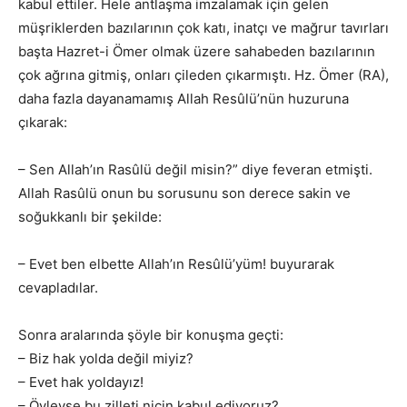
kabul ettiler. Hele antlaşma imzalamak için gelen
müşriklerden bazılarının çok katı, inatçı ve mağrur tavırları
başta Hazret-i Ömer olmak üzere sahabeden bazılarının
çok ağrına gitmiş, onları çileden çıkarmıştı. Hz. Ömer (RA),
daha fazla dayanamamış Allah Resûlü’nün huzuruna
çıkarak:
– Sen Allah’ın Rasûlü değil misin?” diye feveran etmişti.
Allah Rasûlü onun bu sorusunu son derece sakin ve
soğukkanlı bir şekilde:
– Evet ben elbette Allah’ın Resûlü’yüm! buyurarak
cevapladılar.
Sonra aralarında şöyle bir konuşma geçti:
– Biz hak yolda değil miyiz?
– Evet hak yoldayız!
– Öyleyse bu zilleti niçin kabul ediyoruz?