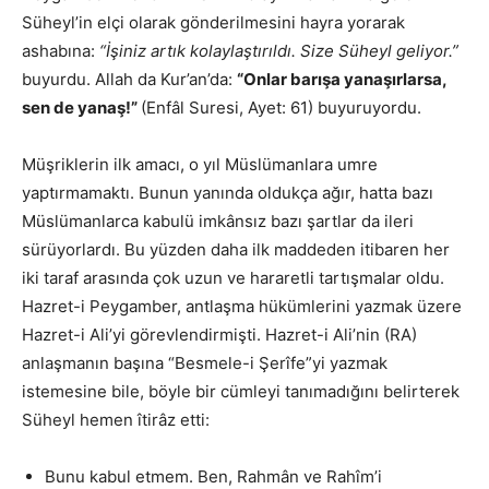
Süheyl’in elçi olarak gönderilmesini hayra yorarak
ashabına:
“İşiniz artık kolaylaştırıldı. Size Süheyl geliyor.”
buyurdu. Allah da Kur’an’da:
“Onlar barışa yanaşırlarsa,
sen de yanaş!”
(Enfâl Suresi, Ayet: 61) buyuruyordu.
Müşriklerin ilk amacı, o yıl Müslümanlara umre
yaptırmamaktı. Bunun yanında oldukça ağır, hatta bazı
Müslümanlarca kabulü imkânsız bazı şartlar da ileri
sürüyorlardı. Bu yüzden daha ilk maddeden itibaren her
iki taraf arasında çok uzun ve hararetli tartışmalar oldu.
Hazret-i Peygamber, antlaşma hükümlerini yazmak üzere
Hazret-i Ali’yi görevlendirmişti. Hazret-i Ali’nin (RA)
anlaşmanın başına “Besmele-i Şerîfe”yi yazmak
istemesine bile, böyle bir cümleyi tanımadığını belirterek
Süheyl hemen îtirâz etti:
Bunu kabul etmem. Ben, Rahmân ve Rahîm’i