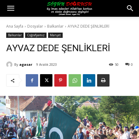
Ana Sayfa
Dosyalar
Balkanlar
AYVAZ DEDE ŞENLİKLERİ
Balkanlar
Coğrafyamız
Manşet
AYVAZ DEDE ŞENLİKLERİ
By
agasar
9 Aralık 2023
50
0