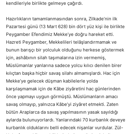
kendileriyle birlikte gelmeye çağırdı.
Hazırlıkların tamamlanmasından sonra, Zilkade’nin ilk
Pazartesi günü (13 Mart 628) bin dört yüz kişi ile birlikte
Peygamber Efendimiz Mekke’ye doğru hareket etti.
Hazreti Peygamber, Mekkelileri telâşlandırmamak ve
bunun barışçı bir yolculuk olduğunu herkese göstermek
için, ashâbının silah taşımalarına izin vermemiş,
Müslümanlar yanlarına sadece yolcu kılıcı denilen birer
kılıçtan başka hiçbir savaş silahı almamışlardı. Hac için
Mekke’ye gelecek düşman kabilelerle yolda
karşılaşmamak için de Kâbe ziyâretini hac günlerinden
önce yapmayı uygun görmüştü. Müslümanların amacı
savaş olmayıp, yalnızca Kâbe’yi ziyâret etmekti. Zaten
bütün Araplarca da savaş yapılmasının yasak sayıldığı
aylarda bulunuyorlardı. Yanlarındaki 70 kurbanlık deveye
kurbanlık olduklarını belli edecek nişanlar vurdular. Zül-