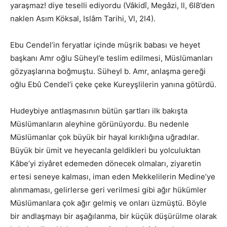
yaraşmaz! diye teselli ediyordu (Vâkidî, Megâzi, ll, 6I8’den
naklen Asım Köksal, Islâm Tarihi, Vl, 2I4).
Ebu Cendel’in feryatlar içinde müşrik babası ve heyet
başkanı Amr oğlu Süheyl’e teslim edilmesi, Müslümanları
gözyaşlarına boğmuştu. Süheyl b. Amr, anlaşma gereği
oğlu Ebû Cendel’i çeke çeke Kureyşlilerin yanına götürdü.
Hudeybiye antlaşmasının bütün şartları ilk bakışta
Müslümanların aleyhine görünüyordu. Bu nedenle
Müslümanlar çok büyük bir hayal kırıklığına uğradılar.
Büyük bir ümit ve heyecanla geldikleri bu yolculuktan
Kâbe’yi ziyâret edemeden dönecek olmaları, ziyaretin
ertesi seneye kalması, iman eden Mekkelilerin Medine’ye
alınmaması, gelirlerse geri verilmesi gibi ağır hükümler
Müslümanlara çok ağır gelmiş ve onları üzmüştü. Böyle
bir andlaşmayı bir aşağılanma, bir küçük düşürülme olarak