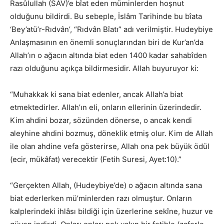
Rasûlullah (SAV)’e bîat eden müminlerden hoşnut
olduğunu bildirdi. Bu sebeple, İslâm Tarihinde bu bîata
‘Bey’atü’r-Rıdvân’, “Rıdvân Bîatı” adı verilmiştir. Hudeybiye
Anlaşmasının en önemli sonuçlarından biri de Kur’an’da
Allah’ın o ağacın altında biat eden 1400 kadar sahabîden
razı olduğunu açıkça bildirmesidir. Allah buyuruyor ki:
“Muhakkak ki sana biat edenler, ancak Allah’a biat
etmektedirler. Allah’ın eli, onların ellerinin üzerindedir.
Kim ahdini bozar, sözünden dönerse, o ancak kendi
aleyhine ahdini bozmuş, döneklik etmiş olur. Kim de Allah
ile olan ahdine vefa gösterirse, Allah ona pek büyük ödül
(ecir, mükâfat) verecektir (Fetih Suresi, Ayet:10).”
“Gerçekten Allah, (Hudeybiye’de) o ağacın altında sana
biat ederlerken mü’minlerden razı olmuştur. Onların
kalplerindeki ihlâsı bildiği için üzerlerine sekîne, huzur ve