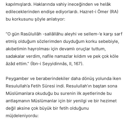
kapılmışlardı. Haklarında vahiy ineceğinden ve helâk
edileceklerinden endişe ediyorlardı. Hazret-i Ömer (RA)
bu korkusunu şöyle anlatıyor:
“O gün Rasûlullâh -sallâllâhu aleyhi ve sellem-’e karşı sarf
etmiş olduğum sözlerimden duyduğum korku sebebiyle,
akıbetimin hayrolması için devamlı oruçlar tuttum,
sadakalar verdim, nafile namazlar kıldım ve pek çok köle
âzâd ettim.” (İbn-i Seyyidinnâs, II, 167).
Peygamber ve beraberindekiler daha dönüş yolunda iken
Resulullah’a Fetih Süresi indi. Resulullah’ın baştan sona
Müslümanlara okuduğu bu surenin ilk ayetlerinde bu
antlaşmanın Müslümanlar için bir yenilgi ve bir hezimet
değil aksine çok büyük bir fetih olduğunu
müjdeleniyordu: