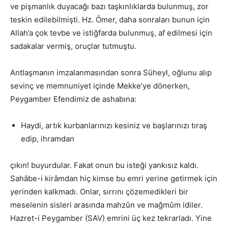
ve pişmanlık duyacağı bazı taşkınlıklarda bulunmuş, zor
teskin edilebilmişti. Hz. Ömer, daha sonraları bunun için
Allah’a çok tevbe ve istiğfarda bulunmuş, af edilmesi için
sadakalar vermiş, oruçlar tutmuştu.
Antlaşmanın imzalanmasından sonra Süheyl, oğlunu alıp
sevinç ve memnuniyet içinde Mekke’ye dönerken,
Peygamber Efendimiz de ashabına:
Haydi, artık kurbanlarınızı kesiniz ve başlarınızı tıraş
edip, ihramdan
çıkın! buyurdular. Fakat onun bu isteği yankısız kaldı.
Sahâbe-i kirâmdan hiç kimse bu emri yerine getirmek için
yerinden kalkmadı. Onlar, sırrını çözemedikleri bir
meselenin sisleri arasında mahzûn ve mağmûm idiler.
Hazret-i Peygamber (SAV) emrini üç kez tekrarladı. Yine