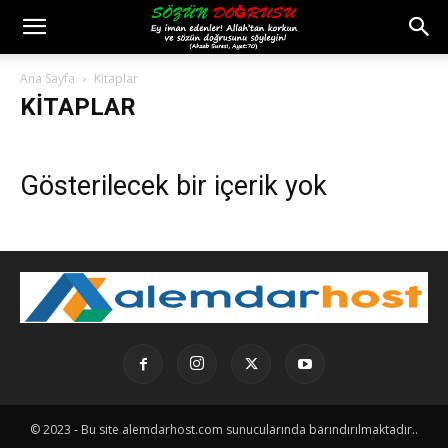
Ana Sayfa
Kitaplar
KITAPLAR
Gösterilecek bir içerik yok
© 2023 - Bu site alemdarhost.com sunucularında barındırılmaktadır..