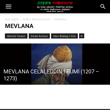
Ana Sayfa
Kültür Mimarlarımız
Mevlana
MEVLANA
Ahmet Yesevi
Dede Korkut
Hacı Bektaş-I Veli
MEVLANA CELALEDDİN-İ RUMİ (1207 –
1273)