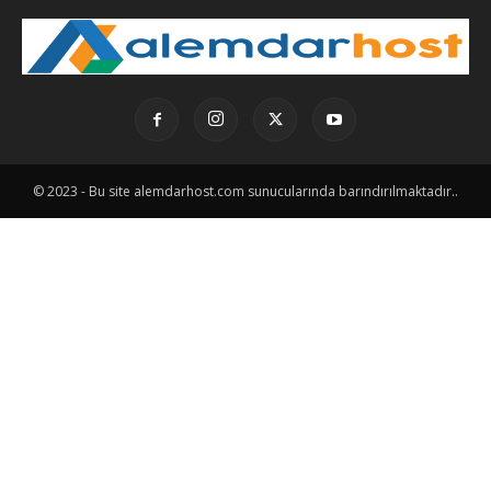
© 2023 - Bu site alemdarhost.com sunucularında barındırılmaktadır..